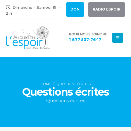
Dimanche - Samedi 9h -
DON
RADIO ESPOIR
21h
POUR NOUS JOINDRE
1 877 537-7647
HOME
QUESTIONS ÉCRITES
Questions écrites
Questions écrites