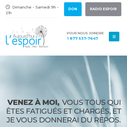
Dimanche - Samedi 9h -
DON
RADIO ESPOIR
21h
POUR NOUS JOINDRE
1 877 537-7647
VENEZ À MOI,
VOUS TOUS QUI
ÊTES FATIGUÉS ET CHARGÉS, ET
JE VOUS DONNERAI DU REPOS.