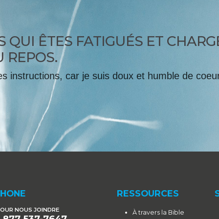
 QUI ÊTES FATIGUÉS ET CHARG
U REPOS.
 instructions, car je suis doux et humble de coeur
PHONE
RESSOURCES
OUR NOUS JOINDRE
À travers la Bible
1 877 537-7647