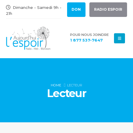
Dimanche - Samedi 9h -
DON
RADIO ESPOIR
21h
POUR NOUS JOINDRE
1 877 537-7647
HOME
LECTEUR
Lecteur