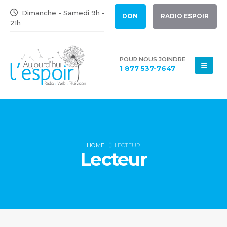
Dimanche - Samedi 9h -
DON
RADIO ESPOIR
21h
POUR NOUS JOINDRE
1 877 537-7647
HOME
LECTEUR
Lecteur