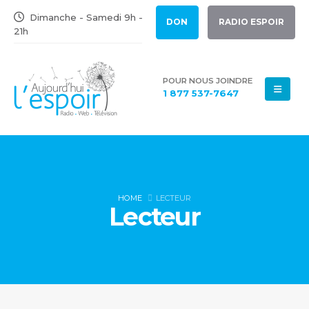
Dimanche - Samedi 9h -
DON
RADIO ESPOIR
21h
POUR NOUS JOINDRE
1 877 537-7647
HOME
LECTEUR
Lecteur