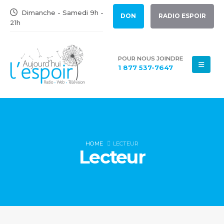
Dimanche - Samedi 9h -
DON
RADIO ESPOIR
21h
POUR NOUS JOINDRE
1 877 537-7647
HOME
LECTEUR
Lecteur