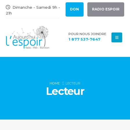
Dimanche - Samedi 9h -
DON
RADIO ESPOIR
21h
POUR NOUS JOINDRE
1 877 537-7647
HOME
LECTEUR
Lecteur