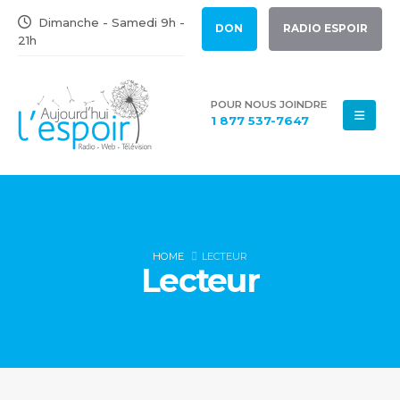
Dimanche - Samedi 9h -
DON
RADIO ESPOIR
21h
POUR NOUS JOINDRE
1 877 537-7647
HOME
LECTEUR
Lecteur