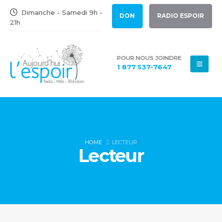
Dimanche - Samedi 9h -
DON
RADIO ESPOIR
21h
POUR NOUS JOINDRE
1 877 537-7647
HOME
LECTEUR
Lecteur