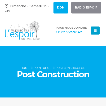
Dimanche - Samedi 9h -
DON
RADIO ESPOIR
21h
POUR NOUS JOINDRE
1 877 537-7647
HOME
PORTFOLIOS
POST CONSTRUCTION
Post Construction