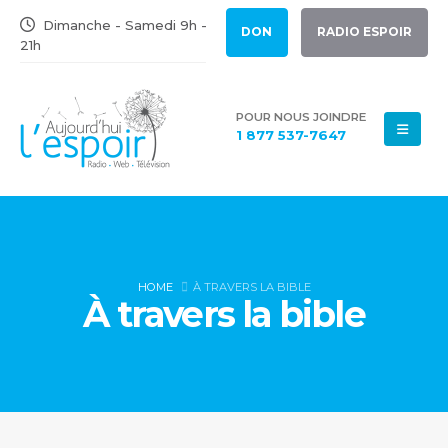
Dimanche - Samedi 9h -
DON
RADIO ESPOIR
21h
POUR NOUS JOINDRE
1 877 537-7647
HOME
À TRAVERS LA BIBLE
À travers la bible