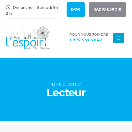
Dimanche - Samedi 9h -
DON
RADIO ESPOIR
21h
POUR NOUS JOINDRE
1 877 537-7647
HOME
LECTEUR
Lecteur