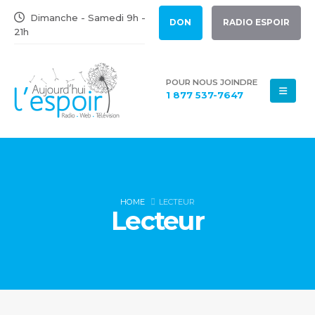
Dimanche - Samedi 9h -
DON
RADIO ESPOIR
21h
POUR NOUS JOINDRE
1 877 537-7647
HOME
LECTEUR
Lecteur