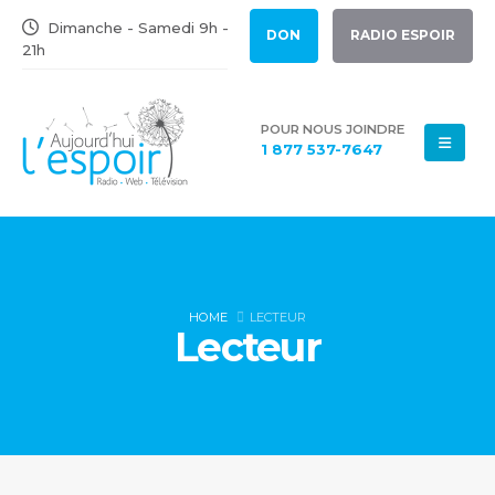
Dimanche - Samedi 9h -
DON
RADIO ESPOIR
21h
POUR NOUS JOINDRE
1 877 537-7647
HOME
LECTEUR
Lecteur