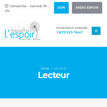
Dimanche - Samedi 9h -
DON
RADIO ESPOIR
21h
POUR NOUS JOINDRE
1 877 537-7647
HOME
LECTEUR
Lecteur