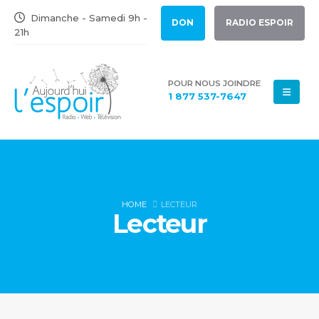
Dimanche - Samedi 9h -
DON
RADIO ESPOIR
21h
POUR NOUS JOINDRE
1 877 537-7647
HOME
LECTEUR
Lecteur