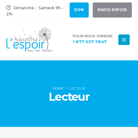
Dimanche - Samedi 9h -
DON
RADIO ESPOIR
21h
POUR NOUS JOINDRE
1 877 537-7647
HOME
LECTEUR
Lecteur