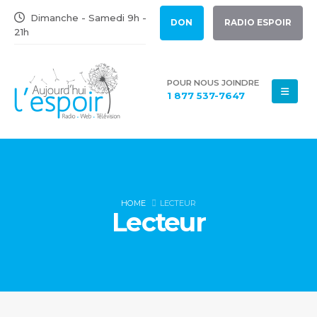
Dimanche - Samedi 9h -
DON
RADIO ESPOIR
21h
POUR NOUS JOINDRE
1 877 537-7647
HOME
LECTEUR
Lecteur